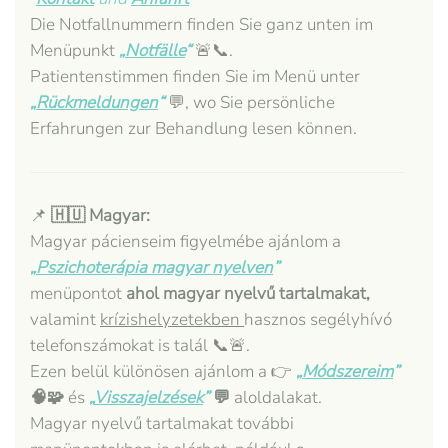
Die Notfallnummern finden Sie ganz unten im
Menüpunkt
„
Notfälle
“
🚨📞.
Patientenstimmen finden Sie im Menü unter
„
Rückmeldungen
“
💬, wo Sie persönliche
Erfahrungen zur Behandlung lesen können.
📌
🇭🇺 Magyar:
Magyar pácienseim figyelmébe ajánlom a
„
Pszichoterápia magyar nyelven
”
menüpontot
ahol magyar nyelvű tartalmakat,
valamint
krízishelyzetekben
hasznos segélyhívó
telefonszámokat is talál 📞🚨.
Ezen belül különösen ajánlom a 👉
„
Módszereim
”
🧠🧩
és
„
Visszajelzések
”
💬
aloldalakat.
Magyar nyelvű tartalmakat további